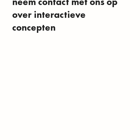
neem contact met ons op
over interactieve
concepten
Werk samen met MoMoLab aan interactieve
concepten die passieve toeschouwers veranderen in
actieve deelnemers. Neem vandaag nog contact met
ons op om de mogelijkheden van onze interactieve
oplossingen te verkennen.
contact