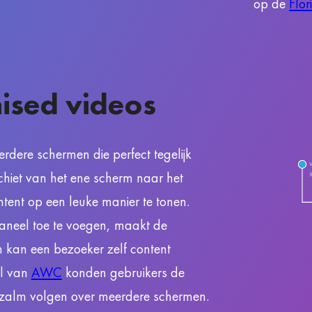
op de
Flor
ised videos
erdere schermen die perfect tegelijk
chiet van het ene scherm naar het
tent op een leuke manier te tonen.
aneel toe te voegen, maakt de
 en kan een bezoeker zelf content
al van
AWC
konden gebruikers de
 zalm volgen over meerdere schermen.