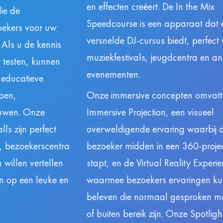
en effecten creëert. De In the Mix
ie de
Speedcourse is een apparaat dat 
ekers voor uw
versnelde DJ-cursus biedt, perfect
 Als u de kennis
muziekfestivals, jeugdcentra en a
 testen, kunnen
evenementen.
 educatieve
pen,
Onze immersive concepten omvatt
uwen. Onze
Immersive Projection, een visueel
ls zijn perfect
overweldigende ervaring waarbij 
n, bezoekerscentra
bezoeker midden in een 360-projec
willen vertellen
stapt, en de Virtual Reality Experi
n op een leuke en
waarmee bezoekers ervaringen k
beleven die normaal gesproken moe
of buiten bereik zijn. Onze Spotligh