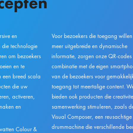
cepten
sive en
Voor bezoekers die toegang willen 
n die technologie
meer uitgebreide en dynamische
neren om bezoekers
informatie, zorgen onze QR-codes 
boeien en te
combinatie met de eigen smartph
 een breed scala
van de bezoekers voor gemakkelij
ucten die uw
toegang tot meertalige content. W
ren, activeren,
bieden ook producten die creativite
rmaken en
samenwerking stimuleren, zoals d
Visual Composer, een reusachtige
drummachine die verschillende be
vatten Colour &