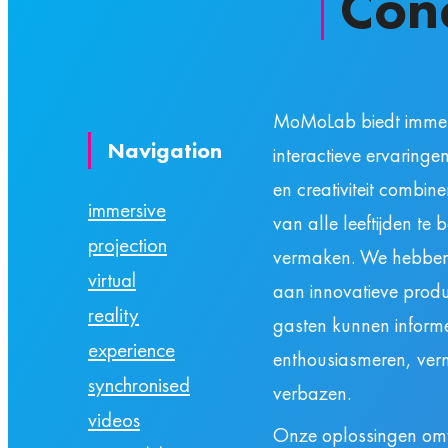
Con
MoMoLab biedt immer
Navigation
interactieve ervaringe
en creativiteit combi
immersive
van alle leeftijden te 
projection
vermaken. We hebben
virtual
aan innovatieve prod
reality
gasten kunnen informe
experience
enthousiasmeren, ve
synchronised
verbazen.
videos
Onze oplossingen om