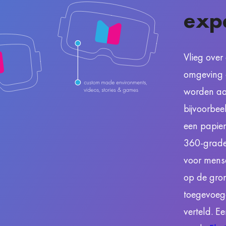
exp
Vlieg over
omgeving of
worden aa
bijvoorbee
een papier
360-graden
voor mens
op de gro
toegevoeg
verteld. E