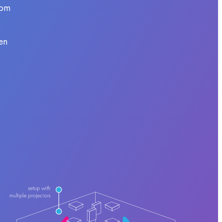
 om
en