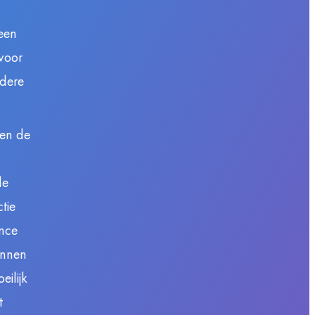
een
 voor
ndere
en de
de
tie
ence
unnen
ilijk
t