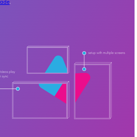
iade
.