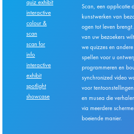
quiz exhibit
Scan, een applicatie d
interactive
kunstwerken van bezo
colour &
ogen tot leven brengt.
scan
van uw bezoekers wilt
scan for
we quizzes en andere
info
spellen voor u ontwer
interactive
programmeren en bo
exhibit
synchronized video wal
spotlight
voor tentoonstellinge
showcase
en musea die verhalen 
via meerdere scherme
boeiende manier.