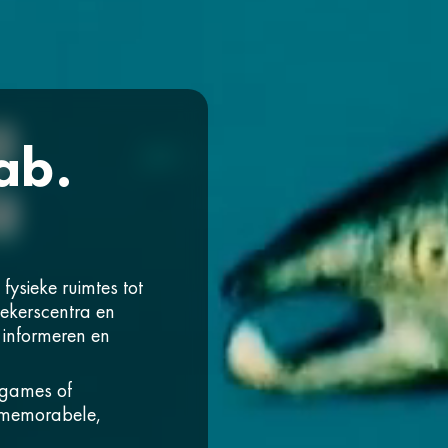
ab.
!
 fysieke ruimtes tot
oekerscentra en
 informeren en
s games of
ar memorabele,