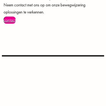
Neem contact met ons op om onze bewegwijzering
oplossingen te verkennen.
contact
neem
Projecten
contact
Services
op!