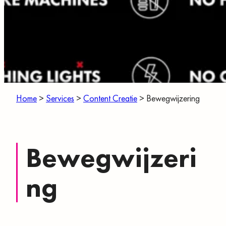
Home
>
Services
>
Content Creatie
>
Bewegwijzering
Bewegwijzeri
Ng