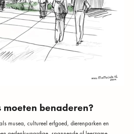
s moeten benaderen?
als musea, cultureel erfgoed, dierenparken en
een gedenkwaardige, spannende of leerzame