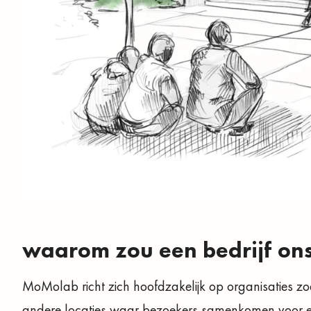
waarom zou een bedrijf on
MoMolab richt zich hoofdzakelijk op organisaties zo
andere locaties waar bezoekers samenkomen voor 